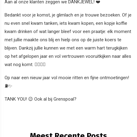
Aan al onze klanten zeggen we DANKJEWEL! ❤️
Bedankt voor je komst, je glimlach en je trouwe bezoeken. Of je
nu even snel kwam tanken, iets kwam kopen, een kopje koffie
kwam drinken of wat langer bleef voor een praatje: elk moment
met jullie maakte ons blij en hielp ons op de juiste koers te
blijven. Dankzij jullie kunnen we met een warm hart terugkijken
op het afgelopen jaar en vol vertrouwen vooruitkijken naar alles
wat nog komt. ❤️‍🔥🚗💨
Op naar een nieuw jaar vol mooie ritten en fijne ontmoetingen!
⛽✨
TANK YOU! 😉 Ook al bij Grenspoal?
Meest Recente Posts